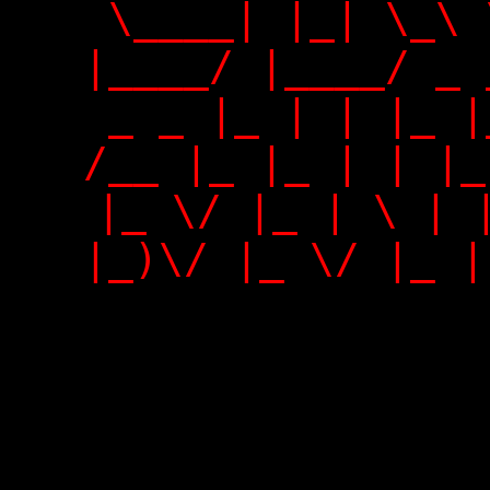
\____| |_| \_\ 
|____/ |____/ _ 
_ _ |_ | | |_ |
/__ |_ |_ | | |_
|_ \/ |_ | \ | 
|_)\/ |_ \/ |_ |