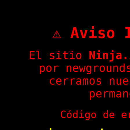
⚠️ Aviso 
El sitio
Ninja.
por newground
cerramos nue
perman
Código de e