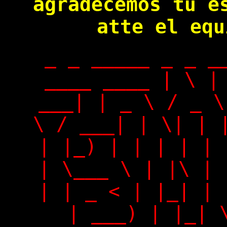
agradecemos tu e
atte el equ
_ _ _____ _ _ _
____ ____ | \ |
___| | _ \ / _ \
\ / ___| | \| | 
| |_) | | | | | 
| \___ \ | |\ | 
| | _ < | |_| | 
| ___) | |_| 